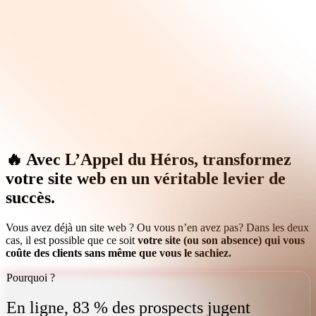
Site Vitrine
E-Commerce
Hébergement
Communication Visuelle
Expertise
Développement SaaS
Next.js & React
Audit Sécurité
Dev Web à La Réunion
🔥 Avec
L’Appel du Héros
, transformez
votre site web en un véritable levier de
succès.
Vous avez déjà un site web ? Ou vous n’en avez pas? Dans les deux
cas, il est possible que ce soit
votre site (ou son absence) qui vous
coûte des clients sans même que vous le sachiez.
Pourquoi ?
En ligne, 83 % des prospects jugent