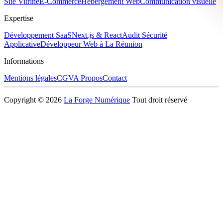
Site Vitrine
E-Commerce
Hébergement Web
Communication visuelle
Expertise
Développement SaaS
Next.js & React
Audit Sécurité
Applicative
Développeur Web à La Réunion
Informations
Mentions légales
CGV
A Propos
Contact
Copyright © 2026
La Forge Numérique
Tout droit réservé